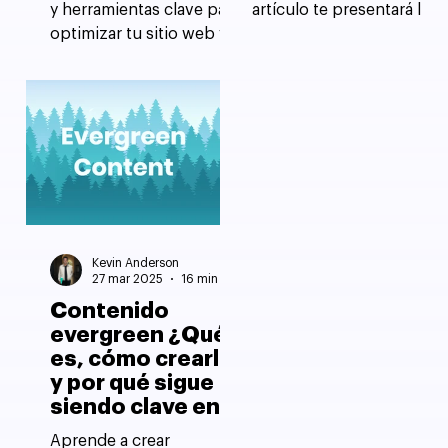
y herramientas clave para
artículo te presentará las
optimizar tu sitio web y
mejores opciones
lograr un mejor ranking
disponibles, desde
en los buscadores.
herramientas para
principiantes hasta las
más completas.
Descubre cómo puedes
realizar investigaciones
de palabras clave,
auditorías y análisis de
backlinks de forma
Kevin Anderson
eficiente.
27 mar 2025
16 min de lectura
Contenido
evergreen ¿Qué
es, cómo crearlo
y por qué sigue
siendo clave en
una estrategia
Aprende a crear