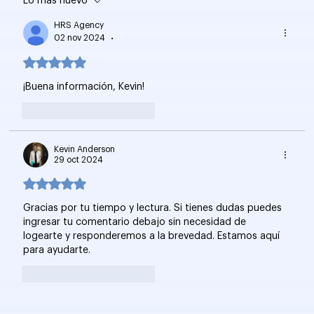
Lo más nuevo
Estrategia de Enlazado Interno: Pilar
Clave en SEO
HRS Agency
02 nov 2024
•
Obtuvo 5 de 5 estrellas.
¡Buena información, Kevin!
Me gusta
Reaccionar
Kevin Anderson
29 oct 2024
Obtuvo 5 de 5 estrellas.
Gracias por tu tiempo y lectura. Si tienes dudas puedes 
ingresar tu comentario debajo sin necesidad de 
logearte y responderemos a la brevedad. Estamos aquí 
para ayudarte.
Me gusta
Reaccionar