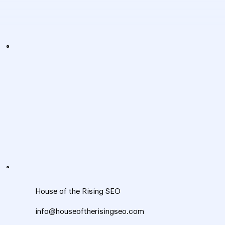
¿Diferencias entre SEM y SEO? En pocas palabras, SEO
optimiza visibilidad orgánica; SEM, publicidad pagada en
motores de búsqueda. Sigue leyendo para aclarar estas
diferencias y mejorar la estrategia de tu sitio web.