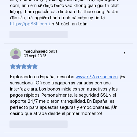
com, anh em sẽ được bước vào không gian giải trí chất 
lượng, tham gia bắn cá, dự đoán thể thao cùng ưu đãi 
đặc sắc, trải nghiệm hành trình cá cược uy tín tại 
https://pg88h.com/
 một cách an toàn.
Me gusta
Reaccionar
marquinasergio931
07 sept 2025
Obtuvo 5 de 5 estrellas.
Explorando en España, descubrí 
www.777cazino.com
. ¡Es 
sensacional! Ofrece tragaperras variadas con una 
interfaz clara. Los bonos iniciales son atractivos y los 
pagos rápidos. Personalmente, la seguridad SSL y el 
soporte 24/7 me dieron tranquilidad. En España, es 
perfecto para apuestas seguras y emocionantes. ¡Un 
casino que atrapa desde el primer momento!
Me gusta
Reaccionar