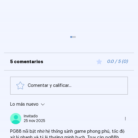
5 comentarios
0.0 / 5 (0)
Comentar y calificar...
Lo más nuevo
Optimización SEO e IA: Crea
contenido para Autoridad Temática y
Invitado
Citas
25 nov 2025
PG88 nổi bật nhờ hệ thống sảnh game phong phú, tốc độ 
xử lý nhanh và tỷ lệ thưởng minh bạch. Truy cập pg88h 