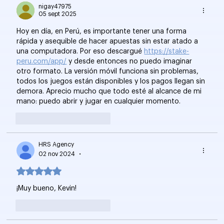
nigay47975
05 sept 2025
Hoy en día, en Perú, es importante tener una forma 
rápida y asequible de hacer apuestas sin estar atado a 
una computadora. Por eso descargué 
https://stake-
peru.com/app/
 y desde entonces no puedo imaginar 
otro formato. La versión móvil funciona sin problemas, 
todos los juegos están disponibles y los pagos llegan sin 
demora. Aprecio mucho que todo esté al alcance de mi 
mano: puedo abrir y jugar en cualquier momento.
Me gusta
Reaccionar
HRS Agency
02 nov 2024
•
Obtuvo 5 de 5 estrellas.
¡Muy bueno, Kevin!
Me gusta
Reaccionar