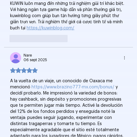
KUWIN luôn mang đến những trải nghiệm giải trí khác biệt. 
Với hàng ngàn tựa game hấp dẫn và phần thưởng giá trị, 
kuwinblog com giúp bạn tận hưởng từng giây phút thư 
giãn trọn vẹn. Trải nghiệm thế giới cá cược tinh tế và minh 
bạch tại 
https://kuwinblog.com/
Me gusta
Reaccionar
Nare
06 sept 2025
Obtuvo 5 de 5 estrellas.
A la vuelta de un viaje, un conocido de Oaxaca me 
mencionó 
https://www.brazino777-mx.com/bonus/
 y 
decidí probarlo. Me impresionó la variedad de bonos: 
hay cashback, sin depósito y promociones progresivas 
que te permiten jugar más tiempo. Activé la devolución 
del 12% de los fondos perdidos y enseguida noté la 
ventaja: puedes seguir jugando, experimentar con 
distintas tragaperras y tomarte tu tiempo. Es 
especialmente agradable que el sitio esté totalmente 
adaptado para los jugadores de México: pagos rápidos, 