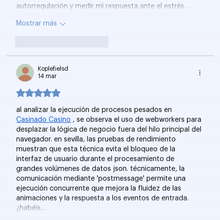
autorregulación y medir mi respuesta ante el estrés…
Mostrar más
Me gusta
Reaccionar
Koplefielsd
14 mar
Obtuvo 5 de 5 estrellas.
al analizar la ejecución de procesos pesados en 
Casinado Casino
 , se observa el uso de webworkers para 
desplazar la lógica de negocio fuera del hilo principal del 
navegador. en sevilla, las pruebas de rendimiento 
muestran que esta técnica evita el bloqueo de la 
interfaz de usuario durante el procesamiento de 
grandes volúmenes de datos json. técnicamente, la 
comunicación mediante 'postmessage' permite una 
ejecución concurrente que mejora la fluidez de las 
animaciones y la respuesta a los eventos de entrada. 
¿habéis…