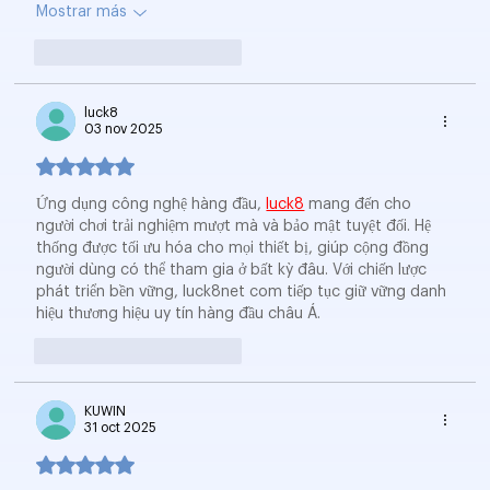
Mostrar más
Me gusta
Reaccionar
luck8
03 nov 2025
Obtuvo 5 de 5 estrellas.
Ứng dụng công nghệ hàng đầu, 
luck8
 mang đến cho 
người chơi trải nghiệm mượt mà và bảo mật tuyệt đối. Hệ 
thống được tối ưu hóa cho mọi thiết bị, giúp cộng đồng 
người dùng có thể tham gia ở bất kỳ đâu. Với chiến lược 
phát triển bền vững, luck8net com tiếp tục giữ vững danh 
hiệu thương hiệu uy tín hàng đầu châu Á.
Me gusta
Reaccionar
KUWIN
31 oct 2025
Obtuvo 5 de 5 estrellas.