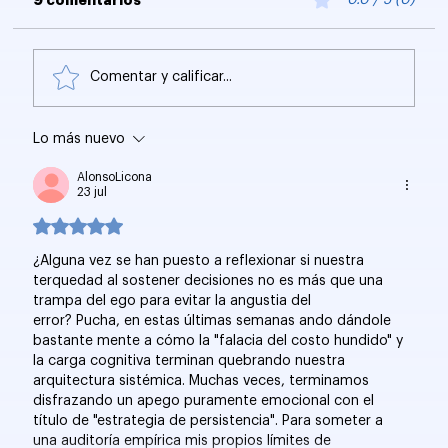
Comentar y calificar...
Lo más nuevo
Nuevo Editor de Imágenes con IA de
Google Ads
AlonsoLicona
23 jul
Obtuvo 5 de 5 estrellas.
¿Alguna vez se han puesto a reflexionar si nuestra 
terquedad al sostener decisiones no es más que una 
trampa del ego para evitar la angustia del 
error? Pucha, en estas últimas semanas ando dándole 
bastante mente a cómo la "falacia del costo hundido" y 
la carga cognitiva terminan quebrando nuestra 
arquitectura sistémica. Muchas veces, terminamos 
disfrazando un apego puramente emocional con el 
título de "estrategia de persistencia". Para someter a 
una auditoría empírica mis propios límites de 