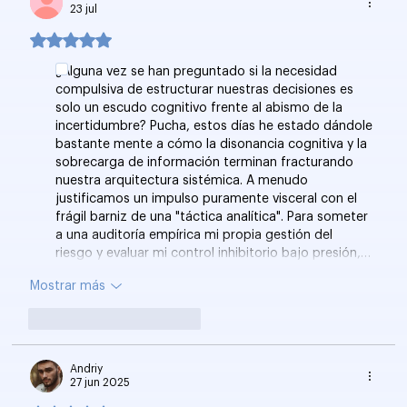
23 jul
Obtuvo 5 de 5 estrellas.
¿Alguna vez se han preguntado si la necesidad 
compulsiva de estructurar nuestras decisiones es 
solo un escudo cognitivo frente al abismo de la 
incertidumbre? Pucha, estos días he estado dándole 
bastante mente a cómo la disonancia cognitiva y la 
sobrecarga de información terminan fracturando 
nuestra arquitectura sistémica. A menudo 
justificamos un impulso puramente visceral con el 
frágil barniz de una "táctica analítica". Para someter 
a una auditoría empírica mi propia gestión del 
riesgo y evaluar mi control inhibitorio bajo presión,…
Mostrar más
Me gusta
Reaccionar
Andriy
27 jun 2025