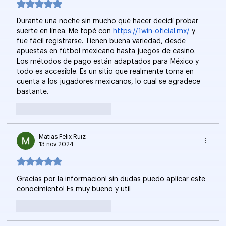
Obtuvo 5 de 5 estrellas.
Durante una noche sin mucho qué hacer decidí probar 
suerte en línea. Me topé con 
https://1win-oficial.mx/
 y 
fue fácil registrarse. Tienen buena variedad, desde 
apuestas en fútbol mexicano hasta juegos de casino. 
Los métodos de pago están adaptados para México y 
todo es accesible. Es un sitio que realmente toma en 
cuenta a los jugadores mexicanos, lo cual se agradece 
bastante.
Me gusta
Reaccionar
Matias Felix Ruiz
13 nov 2024
Obtuvo 5 de 5 estrellas.
Gracias por la informacion! sin dudas puedo aplicar este 
conocimiento! Es muy bueno y util
Me gusta
Reaccionar