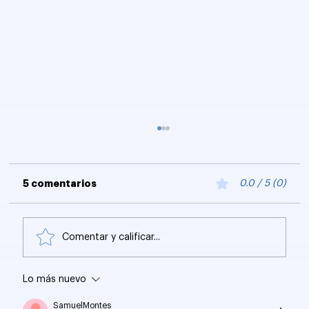
5 comentarios
0.0 / 5 (0)
Comentar y calificar...
Lo más nuevo
Python Scripting para Seguridad en
la Red Local
SamuelMontes