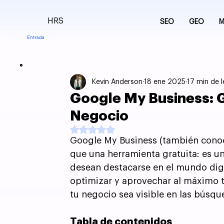
HRS
SEO
GEO
M
Entrada
Kevin Anderson
18 ene 2025
17 min de 
Google My Business: G
Negocio
Obtuvo NaN de 5 estrellas.
Google My Business (también cono
que una herramienta gratuita: es u
desean destacarse en el mundo digit
optimizar y aprovechar al máximo t
tu negocio sea visible en las búsq
Tabla de contenidos