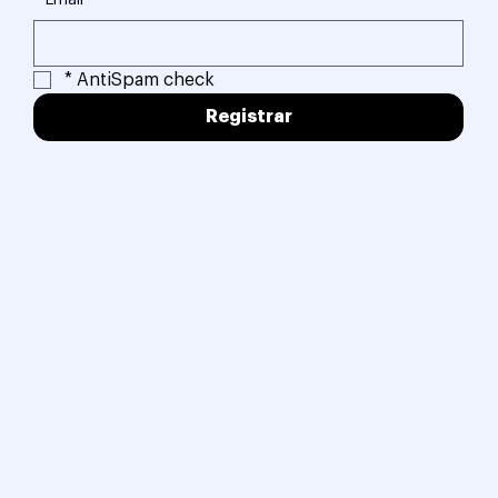
*
Email
*
AntiSpam check
Registrar