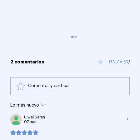
2 comentarios
0.0 / 5 (0)
Comentar y calificar...
Lo más nuevo
Juicio a Google: ¿Es el fin de su
monopolio según el DOJ?
Ujwal Saran
07 mar
Obtuvo 5 de 5 estrellas.