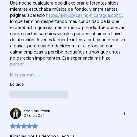
Una noche cualquiera decidí explorar diferentes sitios 
mientras escuchaba música de fondo, y entre tantas 
páginas apareció 
https://pin-up-casino-nicaragua.com/
, 
lo que terminó despertando más curiosidad de la que 
esperaba. Lo que realmente me sorprendió fue observar 
cómo ciertos cambios visuales pueden influir en el nivel 
de atención. A veces la mente intenta anticipar lo que va 
a pasar, pero cuando decides mirar el proceso con 
calma empiezas a percibir pequeños ritmos que antes 
no parecían importantes. Esa experiencia me hizo 
pensar…
Mostrar más
Editado
Me gusta
Reaccionar
Kevin Anderson
07 dic 2024
Obtuvo 5 de 5 estrellas.
¡Gracias por tu tiempo y lectura!