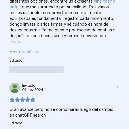
diferentes opciones, encontré un excelente 
nine casino 
online
 que me sorprendió por su calidad. Tras varios 
meses usándolo, comprendí que tener la mente 
equilibrada es fundamental: registro cada movimiento, 
pongo límites diarios firmes y sé cuándo es hora de 
desconectarme. Ya me quemé por exceso de confianza 
después de una buena serie y terminé devolviendo 
todo…
Mostrar más
Editado
Me gusta
Reaccionar
Invitado
02 nov 2024
Obtuvo 5 de 5 estrellas.
Gran avance pero no se como harán luego del cambio 
en chatGPT search
Editado