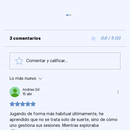
3 comentarios
0.0 / 5 (0)
Comentar y calificar...
Lo más nuevo
Optimización SEO e IA: Crea
contenido para Autoridad Temática y
Andres Gil
Citas
15 abr
Obtuvo 5 de 5 estrellas.
Jugando de forma más habitual últimamente, he 
aprendido que no se trata solo de suerte, sino de cómo 
uno gestiona sus sesiones. Mientras exploraba 