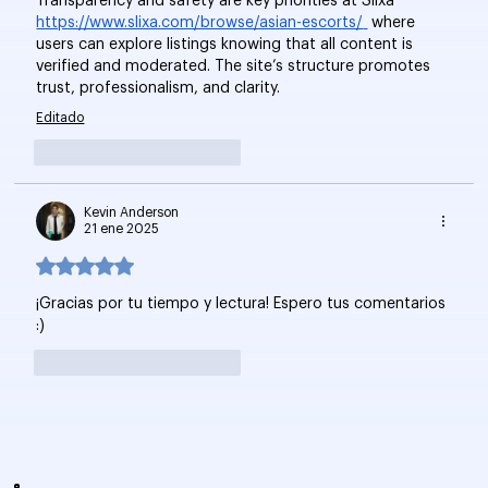
Transparency and safety are key priorities at Slixa 
https://www.slixa.com/browse/asian-escorts/
 where 
users can explore listings knowing that all content is 
verified and moderated. The site’s structure promotes 
trust, professionalism, and clarity.
Editado
Me gusta
Reaccionar
Kevin Anderson
21 ene 2025
Obtuvo 5 de 5 estrellas.
¡Gracias por tu tiempo y lectura! Espero tus comentarios 
:)
Me gusta
Reaccionar