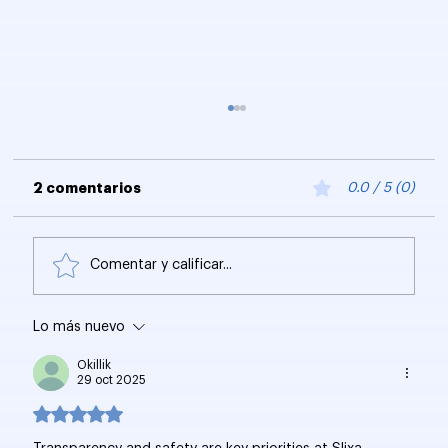
2 comentarios
0.0 / 5 (0)
Comentar y calificar...
Lo más nuevo
Stanford CS229: Aprendizaje
Automático y Creación de LLMs
Okillik
29 oct 2025
Obtuvo 5 de 5 estrellas.