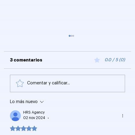
3 comentarios
0.0 / 5 (0)
Comentar y calificar...
Lo más nuevo
Stanford CS229: Aprendizaje
Automático y Creación de LLMs
HRS Agency
02 nov 2024
•
Obtuvo 5 de 5 estrellas.