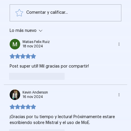
Comentar y calificar...
Lo más nuevo
Stanford CS229: Aprendizaje
Automático y Creación de LLMs
Matias Felix Ruiz
18 nov 2024
Obtuvo 5 de 5 estrellas.
Post super util! Mil gracias por compartir! 
Me gusta
Reaccionar
Kevin Anderson
16 nov 2024
Obtuvo 5 de 5 estrellas.
¡Gracias por tu tiempo y lectura! Próximamente estare 
escribiendo sobre Mistral y el uso de MoE.