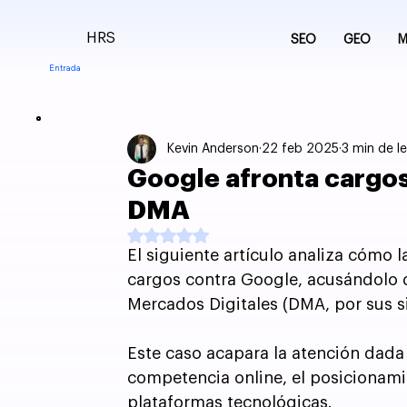
HRS
SEO
GEO
M
Entrada
Kevin Anderson
22 feb 2025
3 min de l
Google afronta cargos
DMA
Obtuvo NaN de 5 estrellas.
El siguiente artículo analiza cómo 
cargos contra Google, acusándolo 
Mercados Digitales (DMA, por sus si
Este caso acapara la atención dada l
competencia online, el posicionami
plataformas tecnológicas.