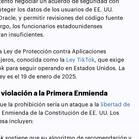
ntentó negociar un acuerdo de seguridad con 
teger los datos de los usuarios de EE. UU. 
acle, y permitir revisiones del código fuente 
argo, los funcionarios estadounidenses 
an insuficientes.
a Ley de Protección contra Aplicaciones 
jeros, conocida como la 
Ley TikTok
, que exige 
k para seguir operando en Estados Unidos. La 
ley es el 19 de enero de 2025.
 violación a la Primera Enmienda
e la prohibición sería un ataque a la 
libertad de 
a Enmienda de la Constitución de EE. UU. Los 
sa incluyen:
ok sostiene que su algoritmo de recomendación y 