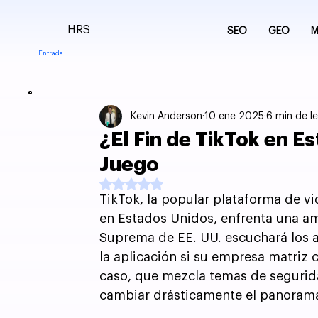
HRS
SEO
GEO
M
Entrada
Kevin Anderson
10 ene 2025
6 min de l
¿El Fin de TikTok en E
Juego
Obtuvo NaN de 5 estrellas.
TikTok, la popular plataforma de v
en Estados Unidos, enfrenta una ame
Suprema de EE. UU. escuchará los a
la aplicación si su empresa matriz 
caso, que mezcla temas de segurida
cambiar drásticamente el panorama d