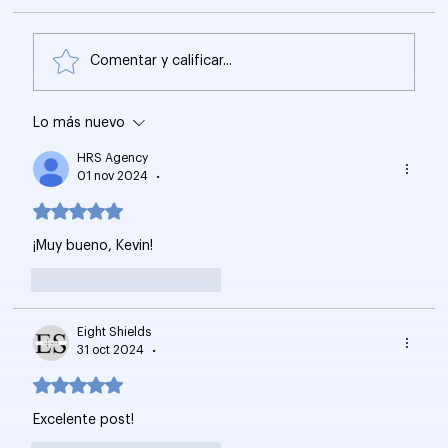
Comentar y calificar...
Lo más nuevo
Google SynthID: Identificación y
Trazabilidad del Contenido Generado
HRS Agency
por IA
01 nov 2024
•
Obtuvo 5 de 5 estrellas.
¡Muy bueno, Kevin!
Me gusta
Reaccionar
Eight Shields
31 oct 2024
•
Obtuvo 5 de 5 estrellas.
Excelente post! 