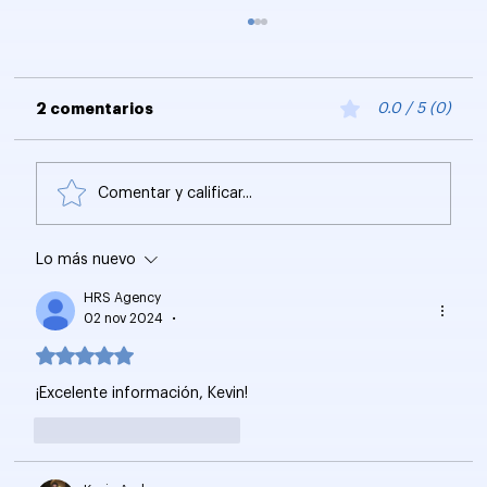
2 comentarios
0.0 / 5 (0)
Comentar y calificar...
Lo más nuevo
Google: Las Propuestas del DOJ
perjudican al crecimiento
HRS Agency
02 nov 2024
•
Obtuvo 5 de 5 estrellas.
¡Excelente información, Kevin!
Me gusta
Reaccionar