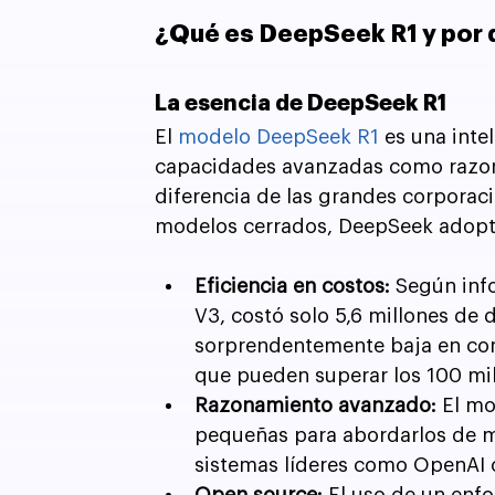
¿Qué es DeepSeek R1 y por 
La esencia de DeepSeek R1
El 
modelo DeepSeek R1
 es una inte
capacidades avanzadas como razon
diferencia de las grandes corporaci
modelos cerrados, DeepSeek adopta
Eficiencia en costos: 
Según info
V3, costó solo 5,6 millones de 
sorprendentemente baja en co
que pueden superar los 100 mil
Razonamiento avanzado: 
El m
pequeñas para abordarlos de man
sistemas líderes como OpenAI 
Open source: 
El uso de un enfo