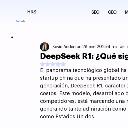
HRS
SEO
GEO
M
Entrada
Kevin Anderson
28 ene 2025
4 min de l
DeepSeek R1: ¿Qué sign
Obtuvo NaN de 5 estrellas.
El panorama tecnológico global ha
startup china que ha presentado un m
generación, DeepSeek R1, caracteri
costos. Este modelo, desarrollado 
competidores, está marcando una nue
generando tanto admiración como 
como Estados Unidos.