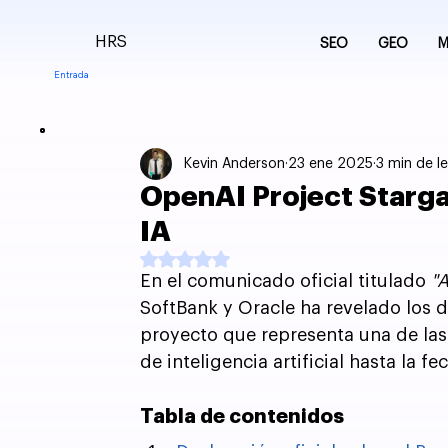
HRS
SEO
GEO
M
Entrada
Kevin Anderson
23 ene 2025
3 min de l
OpenAI Project Starga
IA
Obtuvo NaN de 5 estrellas.
En el comunicado oficial titulado 
"
SoftBank y Oracle ha revelado los de
proyecto que representa una de las
de inteligencia artificial hasta la fe
Tabla de contenidos