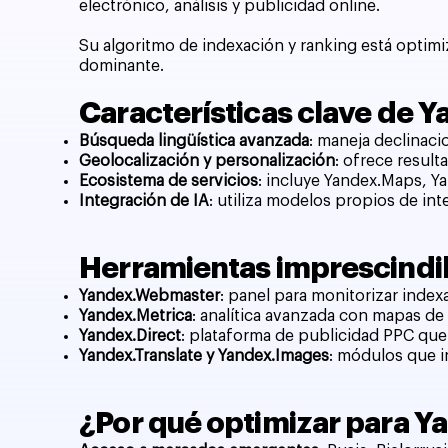
electrónico, análisis y publicidad online.
Su algoritmo de indexación y ranking está optim
dominante.
Características clave de 
Búsqueda lingüística avanzada
: maneja declinaci
Geolocalización y personalización
: ofrece resul
Ecosistema de servicios
: incluye Yandex.Maps, Ya
Integración de IA
: utiliza modelos propios de int
Herramientas imprescindi
Yandex.Webmaster
: panel para monitorizar index
Yandex.Metrica
: analítica avanzada con mapas de 
Yandex.Direct
: plataforma de publicidad PPC qu
Yandex.Translate y Yandex.Images
: módulos que i
¿Por qué optimizar para Y