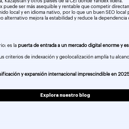
ia, Kazajistán y otros países de la CEI donde Yandex lidera.
ex puede ser más asequible y rentable que competir direct
enido local y en idioma nativo, por lo que un buen SEO local 
ico alternativo mejora la estabilidad y reduce la dependenci
o: es la
puerta de entrada a un mercado digital enorme y e
us criterios de indexación y geolocalización amplía tu alca
sificación y expansión internacional imprescindible en 2025
Explora nuestro blog