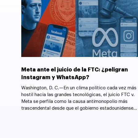
Meta ante el juicio de la FTC: ¿peligran
Instagram y WhatsApp?
Washington, D. C.—En un clima político cada vez más
hostil hacia las grandes tecnológicas, el juicio FTC v.
Meta se perfila como la causa antimonopolio más
trascendental desde que el gobierno estadounidense
forzó la desintegración de AT&T en 1982.