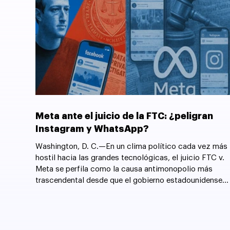
Meta ante el juicio de la FTC: ¿peligran
Instagram y WhatsApp?
Washington, D. C.—En un clima político cada vez más
hostil hacia las grandes tecnológicas, el juicio FTC v.
Meta se perfila como la causa antimonopolio más
trascendental desde que el gobierno estadounidense
forzó la desintegración de AT&T en 1982.