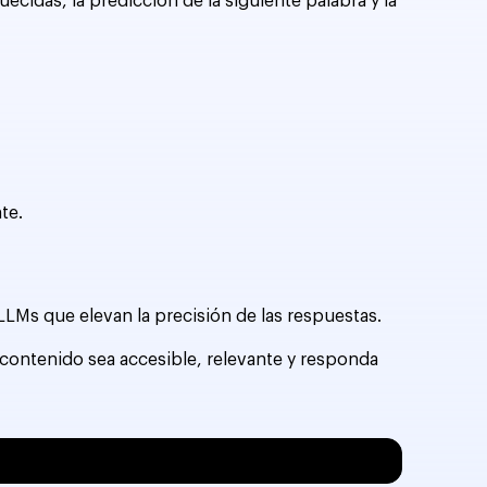
idas, la predicción de la siguiente palabra y la
te.
 LLMs que elevan la precisión de las respuestas.
 contenido sea accesible, relevante y responda