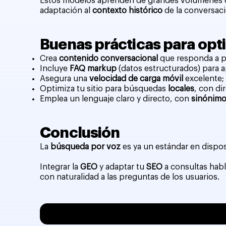
Estos modelos aprenden de grandes volúmenes de d
adaptación al
contexto histórico
de la conversaci
Buenas prácticas para opti
Crea
contenido conversacional
que responda a p
Incluye
FAQ markup
(datos estructurados) para 
Asegura una
velocidad de carga móvil
excelente;
Optimiza tu sitio para búsquedas
locales
, con di
Emplea un lenguaje claro y directo, con
sinónimo
Conclusión
La
búsqueda por voz
es ya un estándar en dispos
Integrar la
GEO
y adaptar tu
SEO
a consultas habl
con naturalidad a las preguntas de los usuarios.