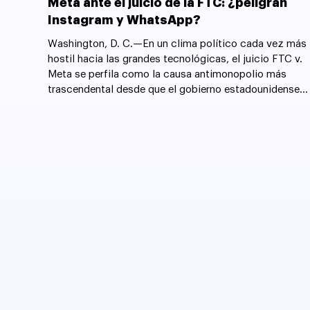
Meta ante el juicio de la FTC: ¿peligran
Instagram y WhatsApp?
Washington, D. C.—En un clima político cada vez más
hostil hacia las grandes tecnológicas, el juicio FTC v.
Meta se perfila como la causa antimonopolio más
trascendental desde que el gobierno estadounidense
forzó la desintegración de AT&T en 1982.