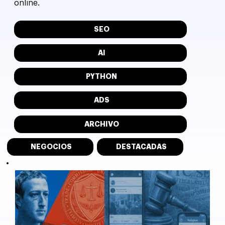
online.
SEO
AI
PYTHON
ADS
ARCHIVO
NEGOCIOS
DESTACADAS