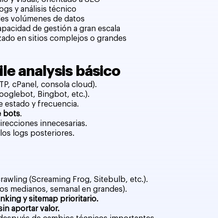
ogs y análisis técnico
ndes volúmenes de datos
pacidad de gestión a gran escala
izado en sitios complejos o grandes
ile analysis básico
TP, cPanel, consola cloud).
Googlebot, Bingbot, etc.).
e estado y frecuencia.
e bots
.
irecciones innecesarias.
los logs posteriores.
rawling (Screaming Frog, Sitebulb, etc.).
tios medianos, semanal en grandes).
inking y sitemap prioritario.
n aportar valor.