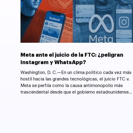
Meta ante el juicio de la FTC: ¿peligran
Instagram y WhatsApp?
Washington, D. C.—En un clima político cada vez más
hostil hacia las grandes tecnológicas, el juicio FTC v.
Meta se perfila como la causa antimonopolio más
trascendental desde que el gobierno estadounidense
forzó la desintegración de AT&T en 1982.