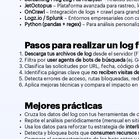
JetOctopus
– Plataforma avanzada para rastreo, l
OnCrawl
– Integración de logs + crawl para gra
Logz.io / Splunk
– Entornos empresariales con ca
Python (pandas + regex)
– Para análisis personal
Pasos para realizar un log f
Descarga tus archivos de log
desde el servidor (F
Filtra por
user agents de bots de búsqueda
(ej. 
Clasifica las solicitudes por URL, fecha, código d
Identifica páginas clave que
no reciben visitas d
Detecta errores de acceso, rutas bloqueadas, red
Aplica mejoras técnicas y compara el impacto en 
Mejores prácticas
Cruza los datos del log con tus herramientas de c
Repite el análisis periódicamente (mensual en si
Usa los datos para reforzar tu estrategia de
interl
Detecta y bloquea bots que
consumen recursos si