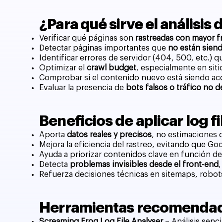
¿Para qué sirve el análisis
Verificar qué páginas son
rastreadas con mayor f
Detectar páginas importantes que
no están siend
Identificar errores de servidor (404, 500, etc.) q
Optimizar el
crawl budget
, especialmente en si
Comprobar si el contenido nuevo está siendo a
Evaluar la presencia de
bots falsos o tráfico no 
Beneficios de aplicar log f
Aporta
datos reales y precisos
, no estimaciones 
Mejora la eficiencia del rastreo, evitando que G
Ayuda a priorizar contenidos clave en función de
Detecta
problemas invisibles desde el front-end
Refuerza decisiones técnicas en sitemaps, robots
Herramientas recomendadas
Screaming Frog Log File Analyser
– Análisis senci