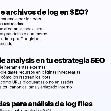
 de archivos de log en SEO?
recuencia
por los bots
o rastreadas
ue afectan la indexación
tios grandes o e-commerce
ccedido por Googlebot
deseado
ile analysis en tu estrategia SEO
de herramientas externas
oogle gaste recursos en páginas innecesarias
 cómo los rastrean los bots
, como URLs bloqueadas o no enlazadas
.txt, canonical tags y enlazado interno
 para análisis de log files
llo y visual, orientado a SEO