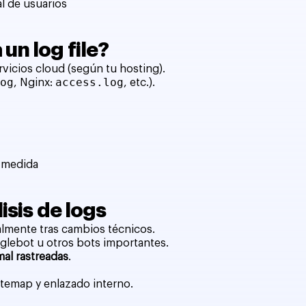
al de usuarios
un log file?
rvicios cloud (según tu hosting).
log
access.log
, Nginx:
, etc.).
a medida
isis de logs
almente tras cambios técnicos.
glebot u otros bots importantes.
mal rastreadas
.
sitemap y enlazado interno.