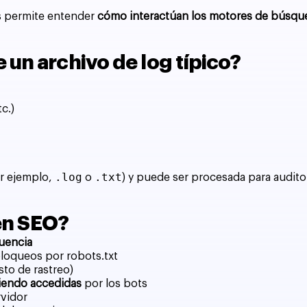
gs permite entender
cómo interactúan los motores de búsque
un archivo de log típico?
c.)
.log
.txt
or ejemplo,
o
) y puede ser procesada para auditor
 en SEO?
uencia
oqueos por robots.txt
to de rastreo)
siendo accedidas
por los bots
rvidor