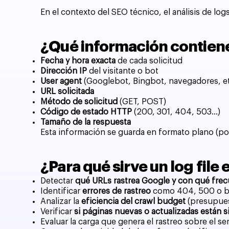
En el contexto del SEO técnico, el análisis de lo
¿Qué información contiene 
Fecha y hora exacta
de cada solicitud
Dirección IP
del visitante o bot
User agent
(Googlebot, Bingbot, navegadores, et
URL solicitada
Método de solicitud
(GET, POST)
Código de estado HTTP
(200, 301, 404, 503...)
Tamaño de la respuesta
Esta información se guarda en formato plano (p
¿Para qué sirve un log file
Detectar
qué URLs rastrea Google y con qué frec
Identificar
errores de rastreo
como 404, 500 o bl
Analizar la
eficiencia del crawl budget
(presupues
Verificar
si páginas nuevas o actualizadas están 
Evaluar la carga que genera el rastreo sobre el se