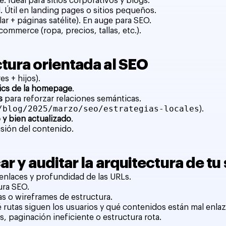
 Ideal para sitios corporativos y blogs.
 Útil en landing pages o sitios pequeños.
lar + páginas satélite). En auge para SEO.
commerce (ropa, precios, tallas, etc.).
tura orientada al SEO
s + hijos).
lics de la homepage
.
s
para reforzar relaciones semánticas.
/blog/2025/marzo/seo/estrategias-locales
).
 y bien actualizado
.
sión del contenido.
r y auditar la arquitectura de tu 
e enlaces y profundidad de las URLs.
ura SEO.
s o wireframes de estructura.
é rutas siguen los usuarios y qué contenidos están mal enla
s, paginación ineficiente o estructura rota.