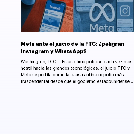
Meta ante el juicio de la FTC: ¿peligran
Instagram y WhatsApp?
Washington, D. C.—En un clima político cada vez más
hostil hacia las grandes tecnológicas, el juicio FTC v.
Meta se perfila como la causa antimonopolio más
trascendental desde que el gobierno estadounidense
forzó la desintegración de AT&T en 1982.