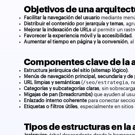
Objetivos de una arquitect
Facilitar la navegación del usuario
mediante menús
Distribuir el contenido por jerarquía y temas
, ag
Mejorar la indexación de URLs
al permitir un rast
Favorecer la experiencia móvil y la accesibilidad
.
Aumentar el tiempo en página y la conversión
, a
Componentes clave de la a
Estructura jerárquica del sitio (sitemap lógico)
.
Menús de navegación principal, secundaria y de 
/seo/estrategia
URL limpias y semánticas
(
, 
Categorías y subcategorías claras
, sin sobrecarg
Migajas de pan (breadcrumbs)
que ayuden al usua
Enlazado interno coherente
para conectar seccio
Etiquetas o filtros útiles
, especialmente en sitio
Tipos de estructuras en la