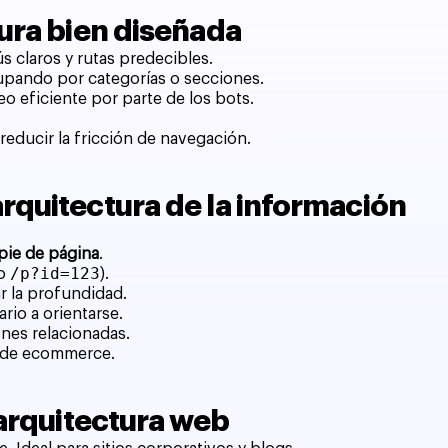
ura bien diseñada
 claros y rutas predecibles.
rupando por categorías o secciones.
reo eficiente por parte de los bots.
l reducir la fricción de navegación.
rquitectura de la información
pie de página
.
/p?id=123
no
).
ar la profundidad.
rio a orientarse.
nes relacionadas.
s de ecommerce.
 arquitectura web