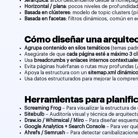
Jerárquica
: árbol descendente desde la homepage.
Horizontal / plana
: pocos niveles de profundidad.
Basada en clústeres
: modelo de topic clusters (pi
Basada en facetas
: filtros dinámicos, común en e
Cómo diseñar una arquitec
Agrupa contenido en silos temáticos
(temas padre
Asegúrate de que
cada página esté a máximo 3 c
Usa
breadcrumbs y enlaces internos contextuale
Evita páginas huérfanas o rutas muy profundas (
Apoya la estructura con un
sitemap.xml dinámico
Usa datos estructurados para mejorar la compren
Herramientas para planifica
Screaming Frog
– Para visualizar la estructura d
Sitebulb
– Auditoría visual y técnica de arquitect
Draw.io / Whimsical / Miro
– Para diseñar esquema
Google Analytics + Search Console
– Para ver qu
Ahrefs / Semrush
– Para detectar canibalizacione