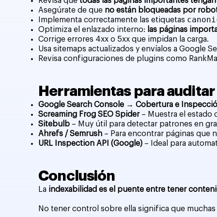
Revisa que
todas las páginas importantes tengan
Asegúrate de que
no están bloqueadas por robot
canoni
Implementa correctamente las etiquetas
Optimiza el enlazado interno:
las páginas import
Corrige errores 4xx o 5xx que impidan la carga.
Usa sitemaps actualizados y envíalos a Google S
Revisa configuraciones de plugins como RankMath
Herramientas para auditar 
Google Search Console → Cobertura e Inspecci
Screaming Frog SEO Spider
– Muestra el estado 
Sitebulb
– Muy útil para detectar patrones en gr
Ahrefs / Semrush
– Para encontrar páginas que n
URL Inspection API (Google)
– Ideal para automat
Conclusión
La
indexabilidad es el puente entre tener conten
No tener control sobre ella significa que muchas