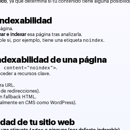
nico
, ya que determina si tu contenido tiene alguna posibilid
 indexabilidad
página.
ar e indexar
esa página tras analizarla.
noindex
le si, por ejemplo, tiene una etiqueta
.
indexabilidad de una página
" content="noindex">
.
eder a recursos clave.
ra URL.
de redirecciones).
in fallback HTML.
cialmente en CMS como WordPress).
dad de tu sitio web