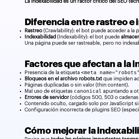
La indexabilidad es un factor crítico del SEO téc
Diferencia entre rastreo e
Rastreo
(Crawlability): el bot puede acceder a la 
Indexabilidad
(Indexability): el bot puede
almacen
Una página puede ser rastreable, pero no indexab
Factores que afectan a la 
<meta name="robots
Presencia de la etiqueta
Bloqueos en el archivo robots.txt
que impiden acc
Páginas duplicadas o sin valor (thin content).
canonical
Mal uso de etiquetas
apuntando a ot
Errores de servidor
(códigos 500, 503 o cadenas 
Contenido oculto, cargado solo por JavaScript s
Configuración incorrecta de plugins SEO (espe
Cómo mejorar la indexabili