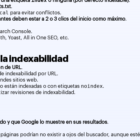
index
 una etiqueta
o ninguna (por defecto indexable)
.
s.txt
.
cal
para evitar conflictos.
antes deben estar a 2 o 3 clics del inicio como máximo
.
earch Console.
, Yoast, All in One SEO, etc.
la indexabilidad
ón de URL
.
de indexabilidad por URL.
andes sitios web.
noindex
o están indexadas o con etiquetas
.
izar revisiones de indexabilidad.
ido y que Google lo muestre en sus resultados
.
 páginas podrían no existir a ojos del buscador, aunque esté