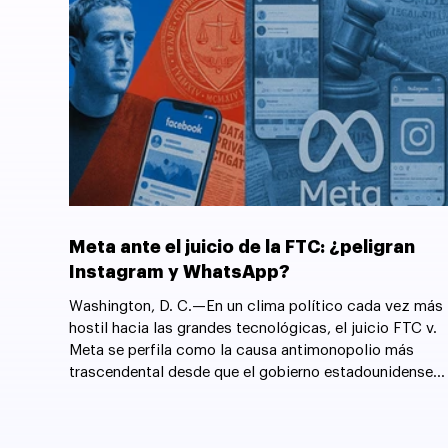
Meta ante el juicio de la FTC: ¿peligran
Instagram y WhatsApp?
Washington, D. C.—En un clima político cada vez más
hostil hacia las grandes tecnológicas, el juicio FTC v.
Meta se perfila como la causa antimonopolio más
trascendental desde que el gobierno estadounidense
forzó la desintegración de AT&T en 1982.