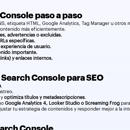
Console paso a paso
NS, etiqueta HTML, Google Analytics, Tag Manager u otros 
contenido más eficientemente.
es, advertencias o excluidas.
RLs específicas.
 experiencia de usuario.
enido importante.
inks) y enlaces internos.
ar Search Console para SEO
a
.
astreo.
 y
optimiza títulos y metadescripciones
.
omo
Google Analytics 4, Looker Studio o Screaming Frog
para
justar tu estrategia de contenidos y responder mejor a la i
earch Console