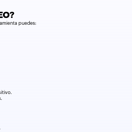
SEO?
ramienta puedes:
itivo.
.
.