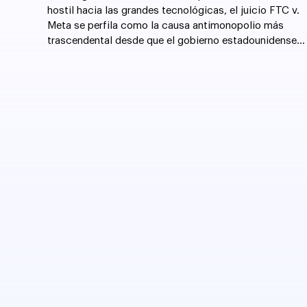
hostil hacia las grandes tecnológicas, el juicio FTC v.
Meta se perfila como la causa antimonopolio más
trascendental desde que el gobierno estadounidense
forzó la desintegración de AT&T en 1982.