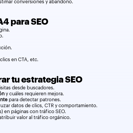
stimar conversiones y abandono.
A4 para SEO
gina.
o.
cción.
clics en CTA, etc.
r tu estrategia SEO
isitas desde buscadores.
ón
y cuáles requieren mejora.
ente
para detectar patrones.
uzar datos de clics, CTR y comportamiento.
os) en páginas con tráfico SEO.
tribuir valor al tráfico orgánico.