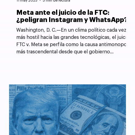
11 may 2025
5 min de lectura
Meta ante el juicio de la FTC:
¿peligran Instagram y WhatsApp?
Washington, D. C.—En un clima político cada vez
más hostil hacia las grandes tecnológicas, el juicio
FTC v. Meta se perfila como la causa antimonopolio
más trascendental desde que el gobierno
estadounidense forzó la desintegración de AT&T
en 1982.