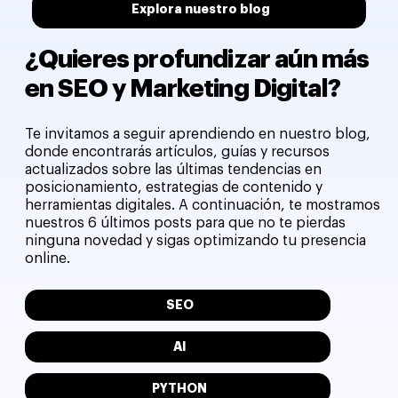
Explora nuestro blog
¿Quieres profundizar aún más
en SEO y Marketing Digital?
Te invitamos a seguir aprendiendo en nuestro blog,
donde encontrarás artículos, guías y recursos
actualizados sobre las últimas tendencias en
posicionamiento, estrategias de contenido y
herramientas digitales. A continuación, te mostramos
nuestros 6 últimos posts para que no te pierdas
ninguna novedad y sigas optimizando tu presencia
online.
SEO
AI
PYTHON