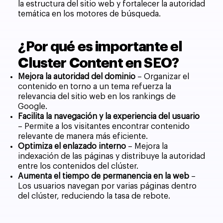
la estructura del sitio web y fortalecer la autoridad
temática en los motores de búsqueda.
¿Por qué es importante el
Cluster Content en SEO?
Mejora la autoridad del dominio
– Organizar el
contenido en torno a un tema refuerza la
relevancia del sitio web en los rankings de
Google.
Facilita la navegación y la experiencia del usuario
– Permite a los visitantes encontrar contenido
relevante de manera más eficiente.
Optimiza el enlazado interno
– Mejora la
indexación de las páginas y distribuye la autoridad
entre los contenidos del clúster.
Aumenta el tiempo de permanencia en la web
–
Los usuarios navegan por varias páginas dentro
del clúster, reduciendo la tasa de rebote.