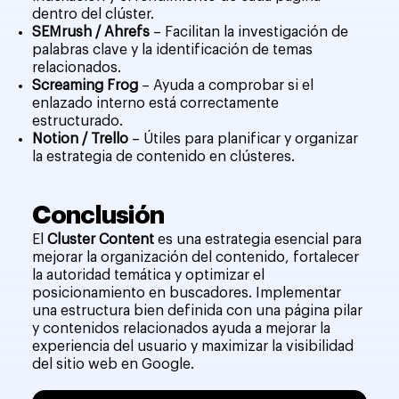
dentro del clúster.
SEMrush / Ahrefs
– Facilitan la investigación de
palabras clave y la identificación de temas
relacionados.
Screaming Frog
– Ayuda a comprobar si el
enlazado interno está correctamente
estructurado.
Notion / Trello
– Útiles para planificar y organizar
la estrategia de contenido en clústeres.
Conclusión
El
Cluster Content
es una estrategia esencial para
mejorar la organización del contenido, fortalecer
la autoridad temática y optimizar el
posicionamiento en buscadores. Implementar
una estructura bien definida con una página pilar
y contenidos relacionados ayuda a mejorar la
experiencia del usuario y maximizar la visibilidad
del sitio web en Google.