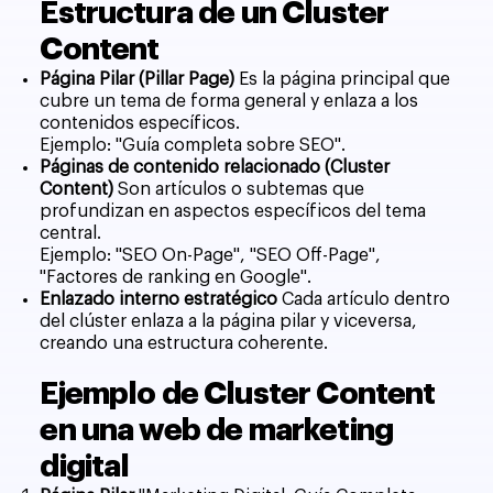
Estructura de un Cluster
Content
Página Pilar (Pillar Page)
Es la página principal que
cubre un tema de forma general y enlaza a los
contenidos específicos.
Ejemplo: "Guía completa sobre SEO".
Páginas de contenido relacionado (Cluster
Content)
Son artículos o subtemas que
profundizan en aspectos específicos del tema
central.
Ejemplo: "SEO On-Page", "SEO Off-Page",
"Factores de ranking en Google".
Enlazado interno estratégico
Cada artículo dentro
del clúster enlaza a la página pilar y viceversa,
creando una estructura coherente.
Ejemplo de Cluster Content
en una web de marketing
digital