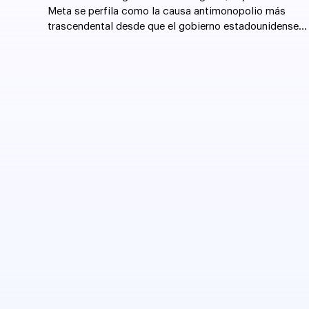
Meta se perfila como la causa antimonopolio más
trascendental desde que el gobierno estadounidense
forzó la desintegración de AT&T en 1982.