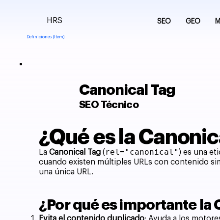
HRS
SEO
GEO
M
Definiciones (Item)
Canonical Tag
SEO Técnico
¿Qué es la Canonic
rel="canonical"
La
Canonical Tag
(
) es una et
cuando existen múltiples URLs con contenido sim
una única URL.
¿Por qué es importante la
Evita el contenido duplicado
: Ayuda a los motore