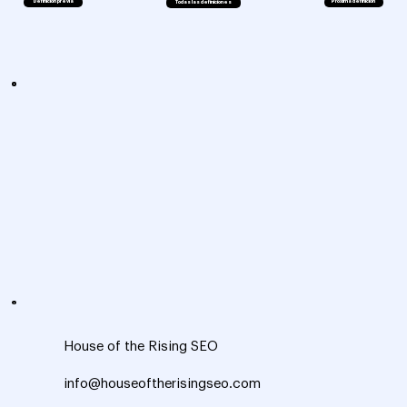
Definición previa
Próxima definición
Todas las definiciones
House of the Rising SEO
info@houseoftherisingseo.com