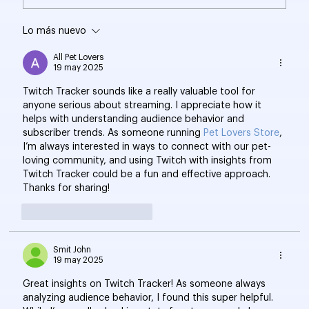
Lo más nuevo
¿Qué es TikTok for Business y cómo
funciona?
All Pet Lovers
19 may 2025
Twitch Tracker sounds like a really valuable tool for 
anyone serious about streaming. I appreciate how it 
helps with understanding audience behavior and 
subscriber trends. As someone running 
Pet Lovers Store
, 
I’m always interested in ways to connect with our pet-
loving community, and using Twitch with insights from 
Twitch Tracker could be a fun and effective approach. 
Thanks for sharing!
Me gusta
Reaccionar
Smit John
19 may 2025
Great insights on Twitch Tracker! As someone always 
analyzing audience behavior, I found this super helpful. 