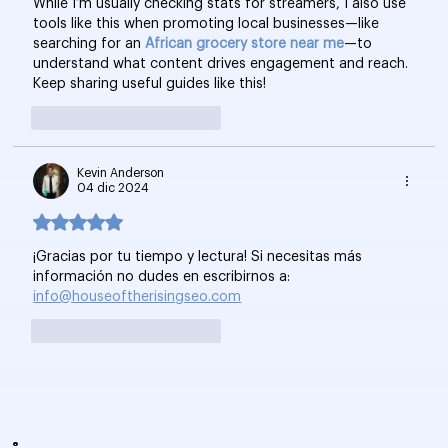
While I’m usually checking stats for streamers, I also use 
tools like this when promoting local businesses—like 
searching for an 
African grocery store near me
—to 
understand what content drives engagement and reach. 
Keep sharing useful guides like this!
Me gusta
Reaccionar
Kevin Anderson
04 dic 2024
Obtuvo 5 de 5 estrellas.
¡Gracias por tu tiempo y lectura! Si necesitas más 
información no dudes en escribirnos a: 
info@houseoftherisingseo.com
Me gusta
Reaccionar