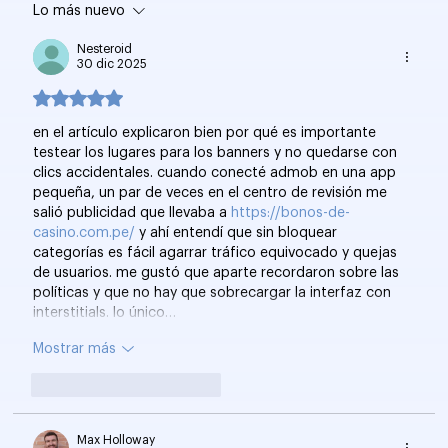
Lo más nuevo
¿Deberías Pujar por Palabras Clave
de Marca en 2025?
Nesteroid
30 dic 2025
Obtuvo 5 de 5 estrellas.
en el artículo explicaron bien por qué es importante 
testear los lugares para los banners y no quedarse con 
clics accidentales. cuando conecté admob en una app 
pequeña, un par de veces en el centro de revisión me 
salió publicidad que llevaba a 
https://bonos-de-
casino.com.pe/
 y ahí entendí que sin bloquear 
categorías es fácil agarrar tráfico equivocado y quejas 
de usuarios. me gustó que aparte recordaron sobre las 
políticas y que no hay que sobrecargar la interfaz con 
interstitials. lo único…
Mostrar más
Me gusta
Reaccionar
Max Holloway