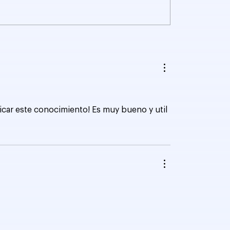
 AI Overview:
Python Scripting pa
 Nicho para
Detectar Contenido
iantes
Duplicado
icar este conocimiento! Es muy bueno y util