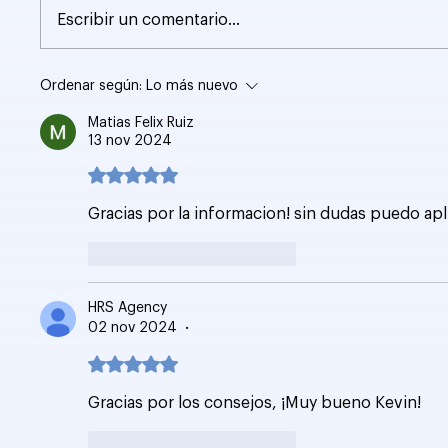
GA4: Importación de
Google
Escribir un comentario...
datos de eventos
Nuevo
personalizados
Anunc
Ordenar según:
Lo más nuevo
Matias Felix Ruiz
13 nov 2024
Obtuvo 5 de 5 estrellas.
Gracias por la informacion! sin dudas puedo apl
Me gusta
Reaccionar
HRS Agency
02 nov 2024
•
Obtuvo 5 de 5 estrellas.
Gracias por los consejos, ¡Muy bueno Kevin!
Me gusta
Reaccionar