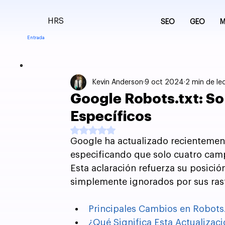
HRS
SEO
GEO
M
Entrada
Kevin Anderson
9 oct 2024
2 min de le
Google Robots.txt: S
Específicos
Obtuvo NaN de 5 estrellas.
Google ha actualizado recientemente
especificando que solo cuatro camp
Esta aclaración refuerza su posici
simplemente ignorados por sus ras
Principales Cambios en Robots.
¿Qué Significa Esta Actualizac