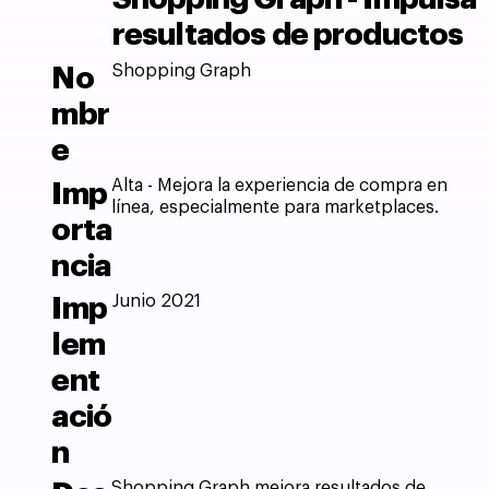
resultados de productos
Shopping Graph
No
mbr
e
Alta - Mejora la experiencia de compra en
Imp
línea, especialmente para marketplaces.
orta
ncia
Junio 2021
Imp
lem
ent
ació
n
Shopping Graph mejora resultados de