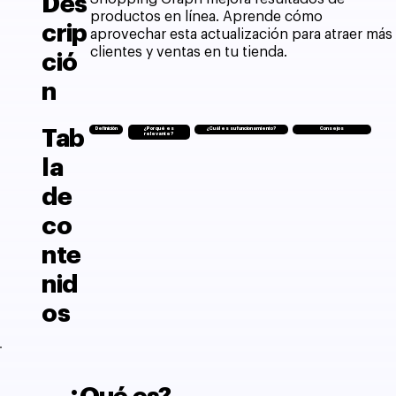
Des
productos en línea. Aprende cómo
crip
aprovechar esta actualización para atraer más
clientes y ventas en tu tienda.
ció
n
Tab
Definición
¿Por qué es
¿Cuál es su funcionamiento?
Consejos
relevante?
la
de
co
nte
nid
os