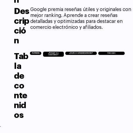
n
Des
Google premia reseñas útiles y originales con
mejor ranking. Aprende a crear reseñas
crip
detalladas y optimizadas para destacar en
comercio electrónico y afiliados.
ció
n
Tab
Definición
¿Por qué es
¿Cuál es su funcionamiento?
Consejos
relevante?
la
de
co
nte
nid
os