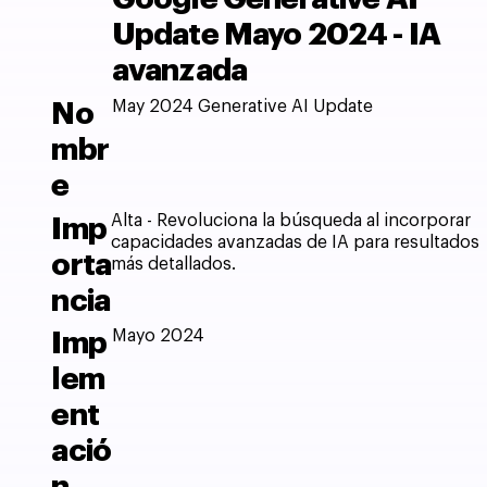
Update Mayo 2024 - IA
avanzada
May 2024 Generative AI Update
No
mbr
e
Alta - Revoluciona la búsqueda al incorporar
Imp
capacidades avanzadas de IA para resultados
orta
más detallados.
ncia
Mayo 2024
Imp
lem
ent
ació