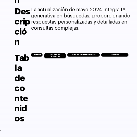
n
Des
La actualización de mayo 2024 integra IA
generativa en búsquedas, proporcionando
crip
respuestas personalizadas y detalladas en
consultas complejas.
ció
n
Tab
Definición
¿Por qué es
¿Cuál es su funcionamiento?
Consejos
relevante?
la
de
co
nte
nid
os