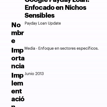
Enfocado en Nichos
Sensibles
Payday Loan Update
No
mbr
e
Media - Enfoque en sectores específicos.
Imp
orta
ncia
Junio 2013
Imp
lem
ent
ació