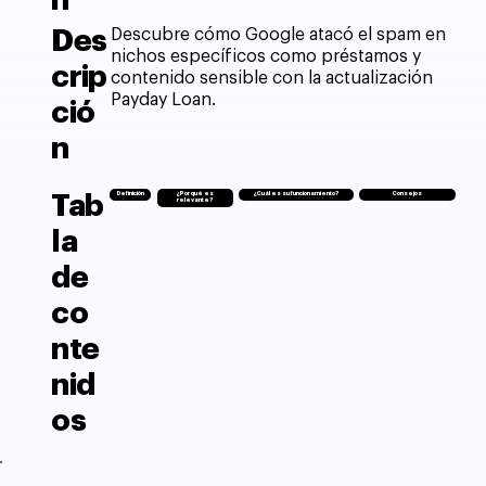
n
Des
Descubre cómo Google atacó el spam en
nichos específicos como préstamos y
crip
contenido sensible con la actualización
Payday Loan.
ció
n
Tab
Definición
¿Por qué es
¿Cuál es su funcionamiento?
Consejos
relevante?
la
de
co
nte
nid
os