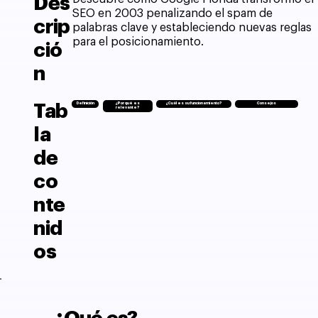
Des
SEO en 2003 penalizando el spam de
crip
palabras clave y estableciendo nuevas reglas
para el posicionamiento.
ció
n
Tab
Definición
¿Por qué es
¿Cuál es su funcionamiento?
Consejos
relevante?
la
de
co
nte
nid
os