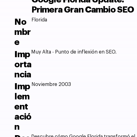
Primera Gran Cambio SEO
Florida
No
mbr
e
Muy Alta - Punto de inflexión en SEO.
Imp
orta
ncia
Noviembre 2003
Imp
lem
ent
ació
n
Descubre cómo Google Florida transformó el