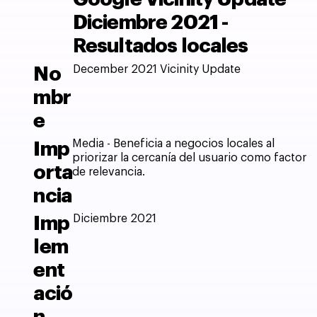
Diciembre 2021 -
Resultados locales
December 2021 Vicinity Update
No
mbr
e
Media - Beneficia a negocios locales al
Imp
priorizar la cercanía del usuario como factor
orta
de relevancia.
ncia
Diciembre 2021
Imp
lem
ent
ació