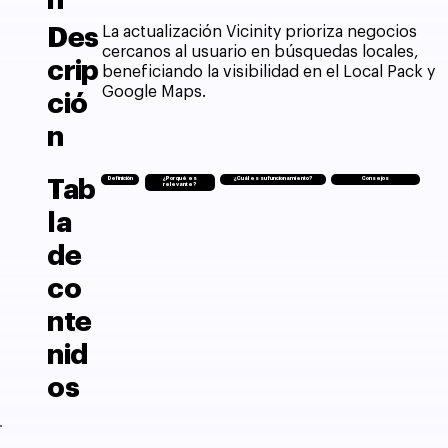
n
Des
La actualización Vicinity prioriza negocios
cercanos al usuario en búsquedas locales,
crip
beneficiando la visibilidad en el Local Pack y
Google Maps.
ció
n
Tab
Definición
¿Por qué es
¿Cuál es su funcionamiento?
Consejos
relevante?
la
de
co
nte
nid
os