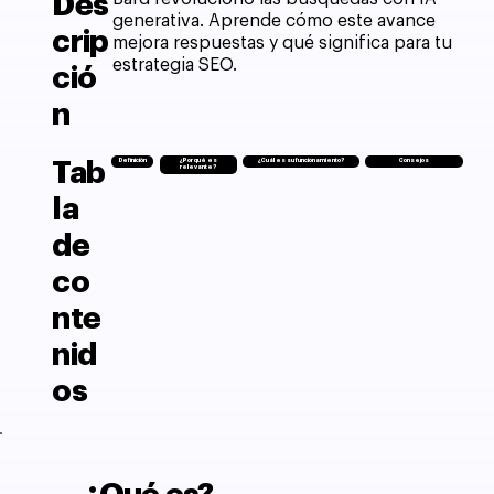
Des
generativa. Aprende cómo este avance
crip
mejora respuestas y qué significa para tu
estrategia SEO.
ció
n
Tab
Definición
¿Por qué es
¿Cuál es su funcionamiento?
Consejos
relevante?
la
de
co
nte
nid
os