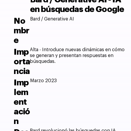
en búsquedas de Google
Bard / Generative AI
No
mbr
e
Alta - Introduce nuevas dinámicas en cómo
Imp
se generan y presentan respuestas en
orta
búsquedas.
ncia
Marzo 2023
Imp
lem
ent
ació
n
Bard revolucionó las búsquedas con IA